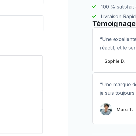
100 % satisfai
Livraison Rapi
Témoignage
“Une excellente
réactif, et le s
Sophie D.
Subtotal
€
69,99
“Une marque de
je suis toujours
€
69,99
Marc T.
€
69,99