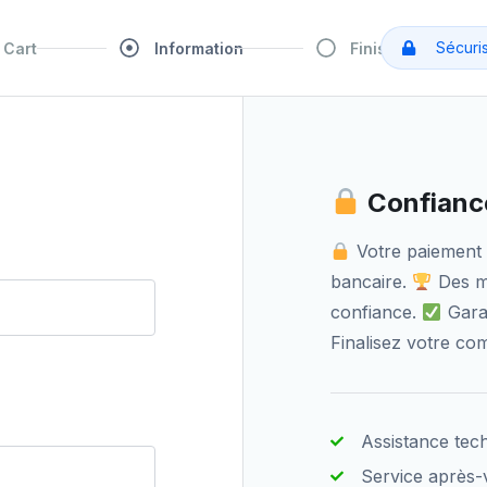
Sécuri
Cart
Information
Finish
Confiance
Votre paiement 
bancaire.
Des mil
confiance.
Garan
Finalisez votre co
Assistance tec
Service après-v