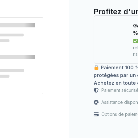
Profitez d'u
Ga
re
ri
upport your experience
Paiement 100 %
 our
privacy policy
.
protégées par un 
Achetez en toute c
99
Paiement sécuris
Assistance dispon
Options de paiem