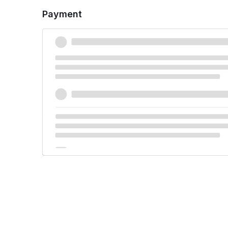
Payment
Credit Card (Stripe)
Accept Payments Credit Card (Stripe)
Your personal data will be used to process your order, s
throughout this website, and for other purposes described in
PLACE ORDER € 69,