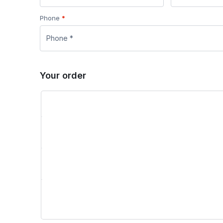
Phone
*
Your order
Product
IRON Plan 2
× 1
Subtotal
Total